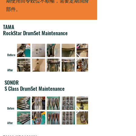
期使用而令鉸位不順暢，需要定期潤滑
部件。
TAMA
RockStar DrumSet Maintenance
Before
After
SONOR
S Class DrumSet Maintenance
Before
After