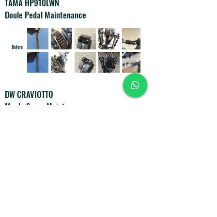
TAMA HP910LWN
Doule Pedal Maintenance
Before
DW CRAVIOTTO
Maple Snare Maintenance
Before
After
PEARL
Session Series Drumset
Maintenance